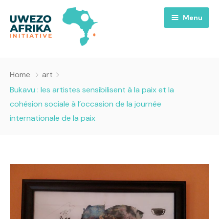
Menu
Accueil
Home
art
Nous
Bukavu : les artistes sensibilisent à la paix et la
cohésion sociale à l’occasion de la journée
Projets
A propos
internationale de la paix
Uwezo FM
Équipes
Requiem pour la Paix
Contact
Culture
Magazines
Opportunités
Success Story
Emissions
Santé