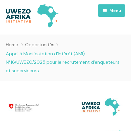
Menu
Accueil
Home
Opportunités
Nous
Appel à Manifestation d’Intérêt (AMI)
N°16/UWEZO/2025 pour le recrutement d’enquêteurs
Projets
A propos
et superviseurs.
Uwezo FM
Équipes
Requiem pour la Paix
Contact
Culture
Magazines
Opportunités
Success Story
Emissions
Santé