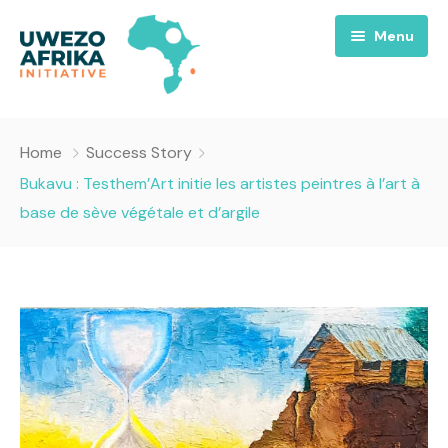
Menu
Accueil
Home
Success Story
Nous
Bukavu : Testhem’Art initie les artistes peintres à l’art à
base de sève végétale et d’argile
Projets
A propos
Uwezo FM
Équipes
Requiem pour la Paix
Contact
Culture
Magazines
Opportunités
Success Story
Emissions
Santé