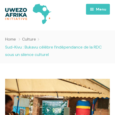
Menu
Accueil
Home
Culture
Nous
Sud-Kivu : Bukavu célèbre l’indépendance de la RDC
sous un silence culturel
Projets
A propos
Uwezo FM
Équipes
Requiem pour la Paix
Contact
Culture
Magazines
Opportunités
Success Story
Emissions
Santé