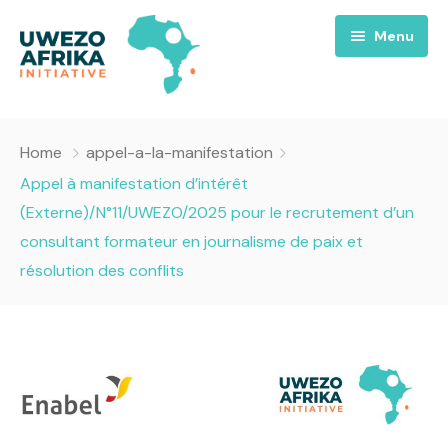
Menu
Accueil
Home
appel-a-la-manifestation
Nous
Appel à manifestation d’intérêt
(Externe)/N°11/UWEZO/2025 pour le recrutement d’un
Projets
A propos
consultant formateur en journalisme de paix et
résolution des conflits
Uwezo FM
Équipes
Requiem pour la Paix
Contact
Culture
Magazines
Opportunités
Success Story
Emissions
Santé