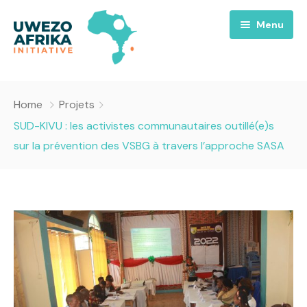
Menu
Accueil
Home
Projets
Nous
SUD-KIVU : les activistes communautaires outillé(e)s
sur la prévention des VSBG à travers l’approche SASA
Projets
A propos
Uwezo FM
Équipes
Requiem pour la Paix
Contact
Culture
Magazines
Opportunités
Success Story
Emissions
Santé