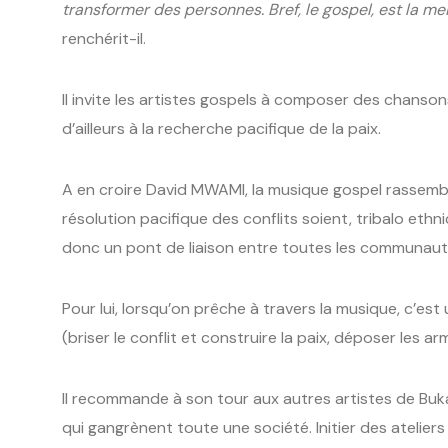
transformer des personnes. Bref, le gospel, est la m
renchérit-il.
Il invite les artistes gospels à composer des chanson
d’ailleurs à la recherche pacifique de la paix.
A en croire David MWAMI, la musique gospel rassemble
résolution pacifique des conflits soient, tribalo ethn
donc un pont de liaison entre toutes les communaut
Pour lui, lorsqu’on prêche à travers la musique, c’es
(briser le conflit et construire la paix, déposer les ar
Il recommande à son tour aux autres artistes de Buka
qui gangrènent toute une société. Initier des atelier