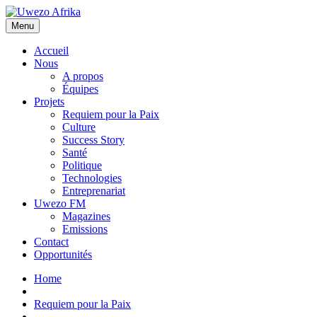
Menu
Accueil
Nous
A propos
Équipes
Projets
Requiem pour la Paix
Culture
Success Story
Santé
Politique
Technologies
Entreprenariat
Uwezo FM
Magazines
Emissions
Contact
Opportunités
Home
Requiem pour la Paix