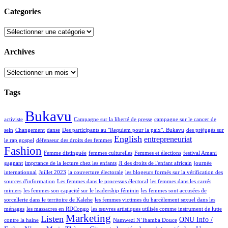
Categories
Categories
Archives
Archives
Tags
Bukavu
activiste
Campagne sur la liberté de presse
campagne sur le cancer de
sein
Changement
danse
Des participants au "Requiem pour la paix". Bukavu
des préjugés sur
English
entrepreneuriat
le rap gospel
défenseur des droits des femmes
Fashion
Femme distinguée
femmes culturelles
Femmes et élections
festival Amani
gagnant
imprtance de la lecture chez les enfants
JI des droits de l'enfant africain
journée
internationnal
Juillet 2023
la couverture électorale
les blogeurs formés sur la vérification des
sources d'information
Les femmes dans le processus électoral
les femmes dans les carrés
miniers
les femmes son capacité sur le leadership féminin
les femmes sont accusées de
sorcellerie dans le territoire de Kalehe
les femmes victimes du harcèlement sexuel dans les
ménages
les massacres en RDCongo
les œuvres artistiques utilisés comme instrument de lutte
Marketing
Listen
ONU Info /
contre la haine
Namwezi N’Ibamba Douce