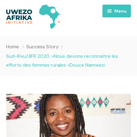
Menu
Accueil
Home
Success Story
Nous
Sud-Kivu/JIFR 2020 :«Nous devons reconnaître les
efforts des femmes rurales »Douce Namwezi
Projets
A propos
Uwezo FM
Équipes
Requiem pour la Paix
Contact
Culture
Magazines
Opportunités
Success Story
Emissions
Santé