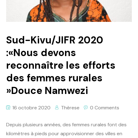
Politique
Technologies
Entreprenariat
Sud-Kivu/JIFR 2020
:«Nous devons
reconnaître les efforts
des femmes rurales
»Douce Namwezi
16 octobre 2020
Thèrese
0 Comments
Depuis plusieurs années, des femmes rurales font des
kilomètres à pieds pour approvisionner des villes en