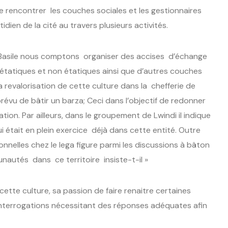
 rencontrer les couches sociales et les gestionnaires
idien de la cité au travers plusieurs activités.
e Basile nous comptons organiser des accises d’échange
étatiques et non étatiques ainsi que d’autres couches
 revalorisation de cette culture dans la chefferie de
évu de bâtir un barza; Ceci dans l’objectif de redonner
ation. Par ailleurs, dans le groupement de Lwindi il indique
i était en plein exercice déjà dans cette entité. Outre
onnelles chez le lega figure parmi les discussions à bâton
autés dans ce territoire insiste-t-il »
ette culture, sa passion de faire renaitre certaines
s interrogations nécessitant des réponses adéquates afin