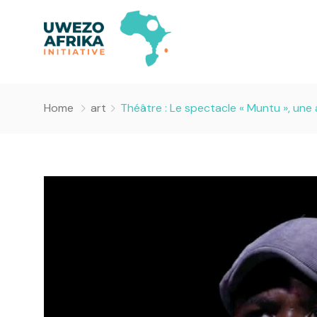
Home
art
Théâtre : Le spectacle « Muntu », une 