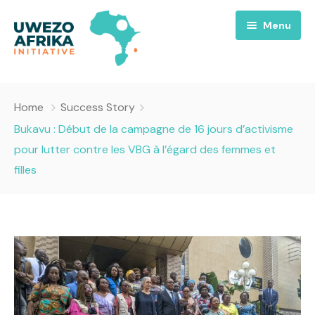
Menu
Accueil
Home
Success Story
Nous
Bukavu : Début de la campagne de 16 jours d’activisme
pour lutter contre les VBG à l’égard des femmes et
Projets
A propos
filles
Uwezo FM
Équipes
Requiem pour la Paix
Contact
Culture
Magazines
Opportunités
Success Story
Emissions
Santé