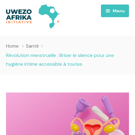
Menu
Accueil
Home
Santé
Nous
Révolution menstruelle : Briser le silence pour une
hygiène intime accessible à toutes
Projets
A propos
Uwezo FM
Équipes
Requiem pour la Paix
Contact
Culture
Magazines
Opportunités
Success Story
Emissions
Santé