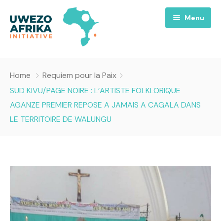
Menu
Accueil
Home
Requiem pour la Paix
Nous
SUD KIVU/PAGE NOIRE : L’ARTISTE FOLKLORIQUE
AGANZE PREMIER REPOSE A JAMAIS A CAGALA DANS
Projets
A propos
LE TERRITOIRE DE WALUNGU
Uwezo FM
Équipes
Requiem pour la Paix
Contact
Culture
Magazines
Opportunités
Success Story
Emissions
Santé