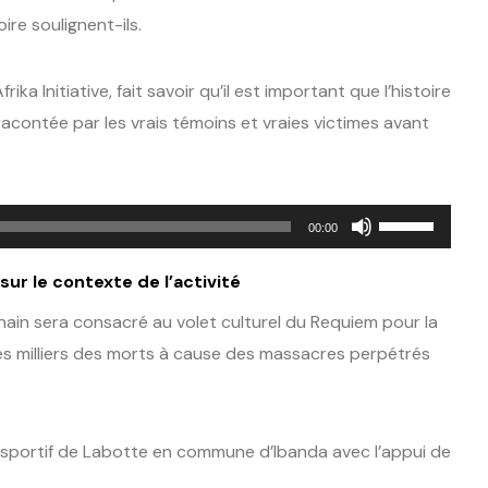
re soulignent-ils.
 Initiative, fait savoir qu’il est important que l’histoire
 racontée par les vrais témoins et vraies victimes avant
Utilisez
00:00
les
ur le contexte de l’activité
flèches
haut/bas
ain sera consacré au volet culturel du Requiem pour la
pour
 les milliers des morts à cause des massacres perpétrés
augmenter
ou
diminuer
 sportif de Labotte en commune d’Ibanda avec l’appui de
le