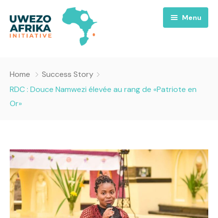
Menu
Accueil
Home
Success Story
Nous
RDC : Douce Namwezi élevée au rang de «Patriote en
Or»
Projets
A propos
Uwezo FM
Équipes
Requiem pour la Paix
Contact
Culture
Magazines
Opportunités
Success Story
Emissions
Santé