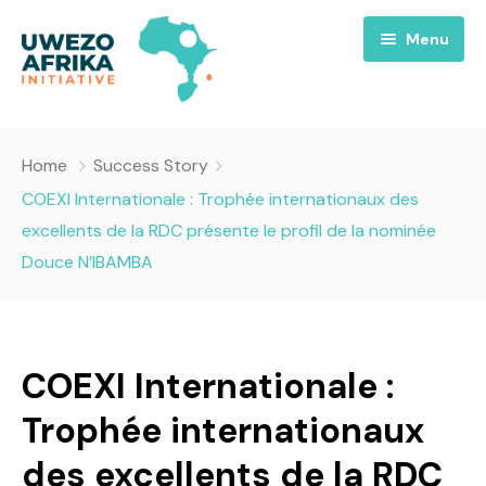
Menu
Accueil
Home
Success Story
Nous
COEXI Internationale : Trophée internationaux des
excellents de la RDC présente le profil de la nominée
Projets
A propos
Douce N’IBAMBA
Uwezo FM
Équipes
Requiem pour la Paix
Contact
Culture
Magazines
COEXI Internationale :
Opportunités
Success Story
Emissions
Trophée internationaux
Santé
des excellents de la RDC