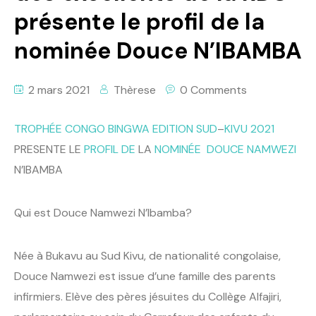
présente le profil de la
Politique
nominée Douce N’IBAMBA
Technologies
Entreprenariat
2 mars 2021
Thèrese
0 Comments
TROPHÉE
CONGO
BINGWA
EDITION
SUD
–
KIVU 2021
PRESENTE LE
PROFIL
DE
LA
NOMINÉE
DOUCE
NAMWEZI
N’IBAMBA
Qui est Douce Namwezi N’Ibamba?
Née à Bukavu au Sud Kivu, de nationalité congolaise,
Douce Namwezi est issue d’une famille des parents
infirmiers. Elève des pères jésuites du Collège Alfajiri,