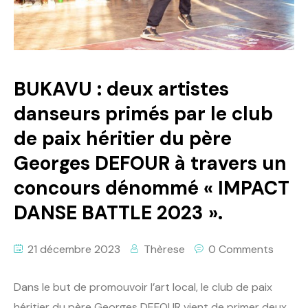
Politique
Technologies
Entreprenariat
BUKAVU : deux artistes
danseurs primés par le club
de paix héritier du père
Georges DEFOUR à travers un
concours dénommé « IMPACT
DANSE BATTLE 2023 ».
21 décembre 2023
Thèrese
0 Comments
Dans le but de promouvoir l’art local, le club de paix
héritier du père Georges DEFOUR vient de primer deux